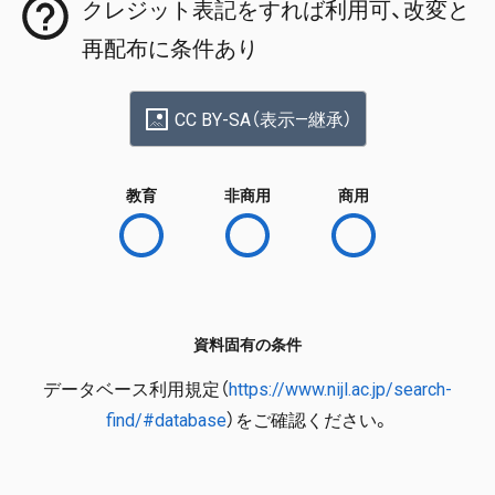
クレジット表記をすれば利用可、改変と
再配布に条件あり
CC BY-SA（表示—継承）
教育
非商用
商用
資料固有の条件
データベース利用規定（
https://www.nijl.ac.jp/search-
find/#database
）をご確認ください。