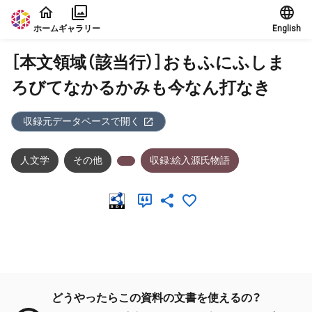
本文に飛ぶ
ホーム
ギャラリー
English
［本文領域（該当行）］おもふにふしま
ろびてなかるかみも今なん打なき
収録元データベースで開く
人文学
その他
収録:絵入源氏物語
メタデータ
どうやったらこの資料の文書を使えるの？