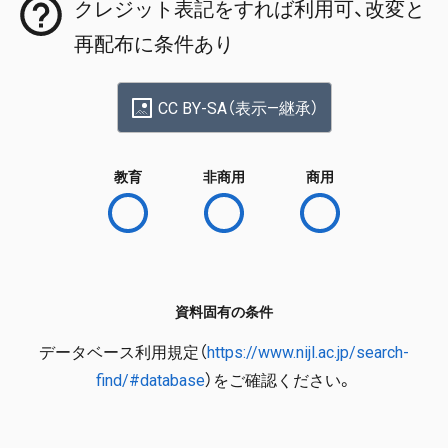
クレジット表記をすれば利用可、改変と
再配布に条件あり
CC BY-SA（表示—継承）
教育
非商用
商用
資料固有の条件
データベース利用規定（
https://www.nijl.ac.jp/search-
find/#database
）をご確認ください。