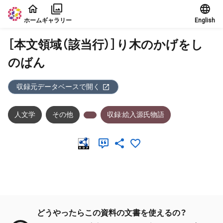
本文に飛ぶ
ホーム
ギャラリー
English
［本文領域（該当行）］り木のかげをし
のばん
収録元データベースで開く
人文学
その他
収録:絵入源氏物語
メタデータ
どうやったらこの資料の文書を使えるの？