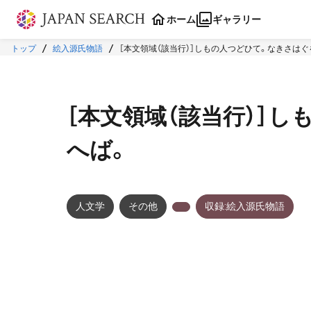
本文に飛ぶ
ホーム
ギャラリー
トップ
絵入源氏物語
［本文領域（該当行）］しもの人つどひて。なきさは
［本文領域（該当行）］
へば。
人文学
その他
収録:絵入源氏物語