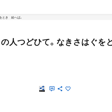
ぐをときゝ給へば。
しもの人つどひて。なきさはぐを