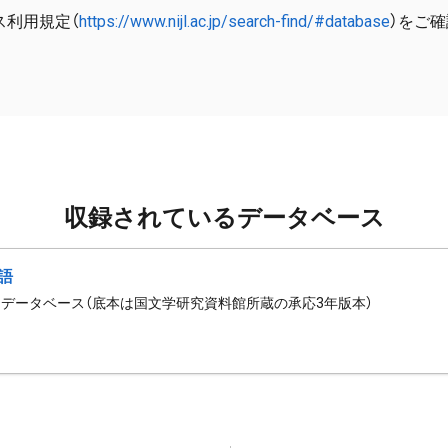
ス利用規定（
https://www.nijl.ac.jp/search-find/#database
）をご
収録されているデータベース
語
データベース（底本は国文学研究資料館所蔵の承応3年版本）