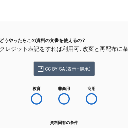
どうやったらこの資料の文書を使えるの？
クレジット表記をすれば利用可、改変と再配布に
CC BY-SA（表示—継承）
教育
非商用
商用
資料固有の条件