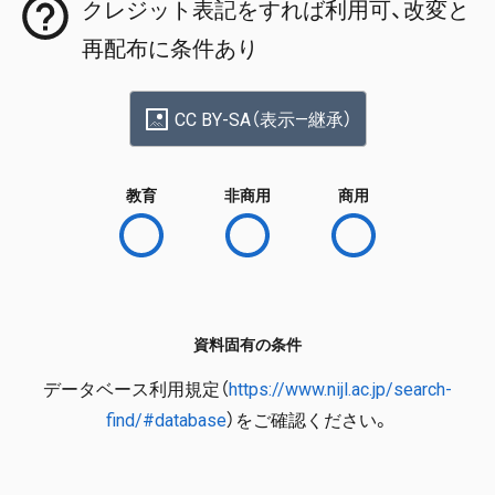
クレジット表記をすれば利用可、改変と
再配布に条件あり
CC BY-SA（表示—継承）
教育
非商用
商用
資料固有の条件
データベース利用規定（
https://www.nijl.ac.jp/search-
find/#database
）をご確認ください。