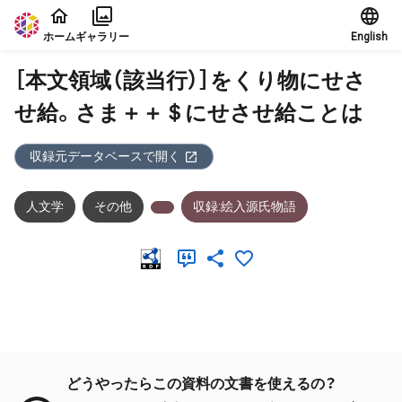
本文に飛ぶ
ホーム
ギャラリー
English
［本文領域（該当行）］をくり物にせさ
せ給。さま＋＋＄にせさせ給ことは
収録元データベースで開く
人文学
その他
収録:絵入源氏物語
メタデータ
どうやったらこの資料の文書を使えるの？