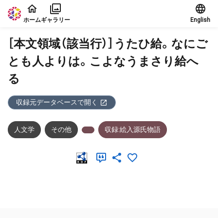
本文に飛ぶ
ホーム
ギャラリー
English
［本文領域（該当行）］うたひ給。なにご
とも人よりは。こよなうまさり給へ
る
収録元データベースで開く
人文学
その他
収録:絵入源氏物語
メタデータ