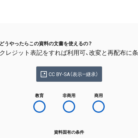
どうやったらこの資料の文書を使えるの？
クレジット表記をすれば利用可、改変と再配布に
CC BY-SA（表示—継承）
教育
非商用
商用
資料固有の条件