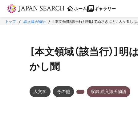
本文に飛ぶ
ホーム
ギャラリー
トップ
絵入源氏物語
［本文領域（該当行）］明はてぬさきにと。人々＄し
［本文領域（該当行）］
かし聞
人文学
その他
収録:絵入源氏物語