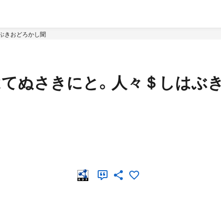
はぶきおどろかし聞
明はてぬさきにと。人々＄しはぶ