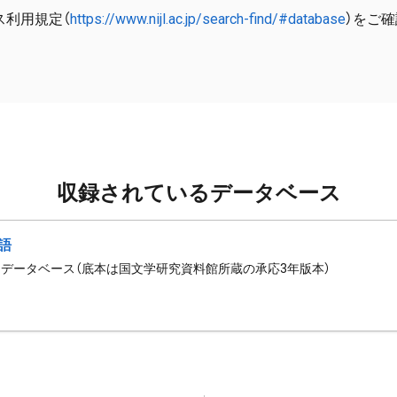
ス利用規定（
https://www.nijl.ac.jp/search-find/#database
）をご
収録されているデータベース
語
データベース（底本は国文学研究資料館所蔵の承応3年版本）