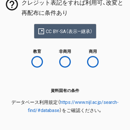
クレジット表記をすれば利用可、改変と
再配布に条件あり
CC BY-SA（表示—継承）
教育
非商用
商用
資料固有の条件
データベース利用規定（
https://www.nijl.ac.jp/search-
find/#database
）をご確認ください。