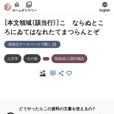
本文に飛ぶ
ホーム
ギャラリー
English
［本文領域（該当行）］こゝならぬとこ
ろにゐてはなれたてまつらんとぞ
収録元データベースで開く
人文学
その他
収録:絵入源氏物語
メタデータ
どうやったらこの資料の文書を使えるの？