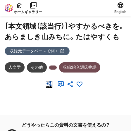
本文に飛ぶ
ホーム
ギャラリー
English
［本文領域（該当行）］やすかるべきを。
あらましき山みちに。たはやすくも
収録元データベースで開く
人文学
その他
収録:絵入源氏物語
メタデータ
どうやったらこの資料の文書を使えるの？