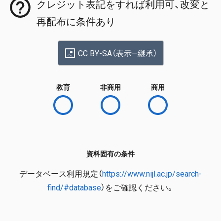
クレジット表記をすれば利用可、改変と
再配布に条件あり
CC BY-SA（表示—継承）
教育
非商用
商用
資料固有の条件
データベース利用規定（
https://www.nijl.ac.jp/search-
find/#database
）をご確認ください。