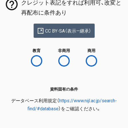
クレジット表記をすれば利用可、改変と
再配布に条件あり
CC BY-SA（表示—継承）
教育
非商用
商用
資料固有の条件
データベース利用規定（
https://www.nijl.ac.jp/search-
find/#database
）をご確認ください。