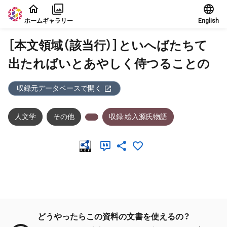
本文に飛ぶ
ホーム
ギャラリー
English
［本文領域（該当行）］といへばたちて
出たればいとあやしく侍つることの
収録元データベースで開く
人文学
その他
収録:絵入源氏物語
メタデータ
どうやったらこの資料の文書を使えるの？