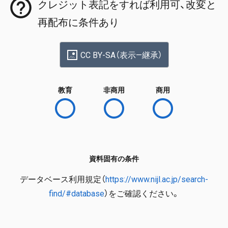
クレジット表記をすれば利用可、改変と
再配布に条件あり
CC BY-SA（表示—継承）
教育
非商用
商用
資料固有の条件
データベース利用規定（
https://www.nijl.ac.jp/search-
find/#database
）をご確認ください。