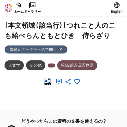
本文に飛ぶ
ホーム
ギャラリー
English
［本文領域（該当行）］つれこと人のこ
も給べらんともとひきゝ侍らざり
収録元データベースで開く
人文学
その他
収録:絵入源氏物語
メタデータ
どうやったらこの資料の文書を使えるの？