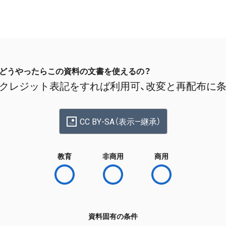
どうやったらこの資料の文書を使えるの？
クレジット表記をすれば利用可、改変と再配布に
CC BY-SA（表示—継承）
教育
非商用
商用
資料固有の条件