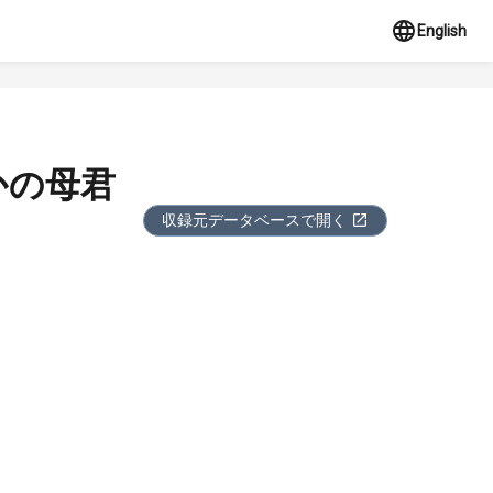
English
かの母君
収録元データベースで開く