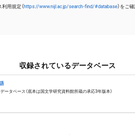
ス利用規定（
https://www.nijl.ac.jp/search-find/#database
）をご
収録されているデータベース
語
データベース（底本は国文学研究資料館所蔵の承応3年版本）