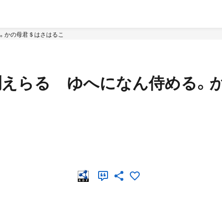
る。かの母君＄はさはるこ
ね聞えらるゝゆへになん侍める。