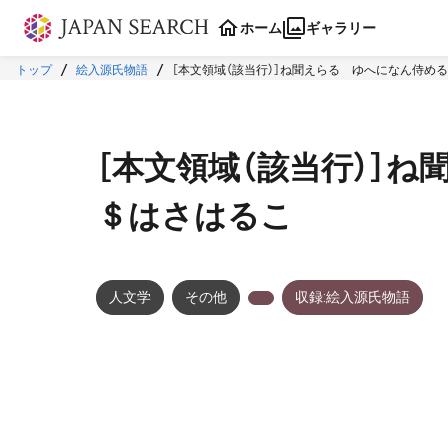
本文に飛ぶ
ホーム
ギャラリー
トップ
絵入源氏物語
［本文領域（該当行）］ね聞えらるゝゆへになん侍め
［本文領域（該当行）］
＄はさはるこ
人文学
その他
収録:絵入源氏物語