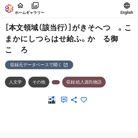
本文に飛ぶ
ホーム
ギャラリー
English
［本文領域（該当行）］がきそへつゝ。こ
まかにしつらはせ給ふ。かゝる御
こゝろ
収録元データベースで開く
人文学
その他
収録:絵入源氏物語
メタデータ