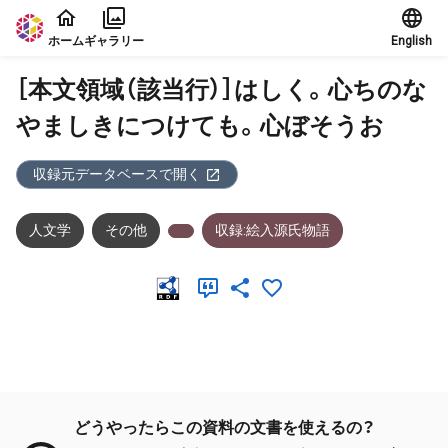
本文に飛ぶ
ホーム
ギャラリー
English
［本文領域（該当行）］はしく。心ちのな
やましきにつけても。心ぼそうお
収録元データベースで開く
人文学
その他
収録:絵入源氏物語
メタデータ
どうやったらこの資料の文書を使えるの？