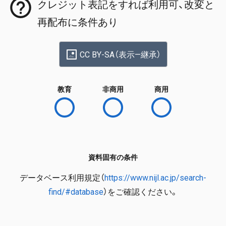
クレジット表記をすれば利用可、改変と
再配布に条件あり
CC BY-SA（表示—継承）
教育
非商用
商用
資料固有の条件
データベース利用規定（
https://www.nijl.ac.jp/search-
find/#database
）をご確認ください。