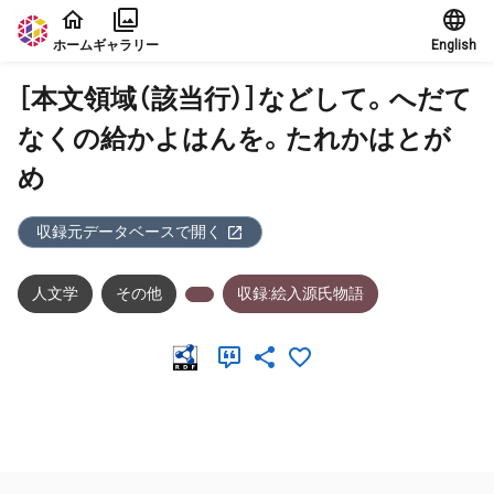
本文に飛ぶ
ホーム
ギャラリー
English
［本文領域（該当行）］などして。へだて
なくの給かよはんを。たれかはとが
め
収録元データベースで開く
人文学
その他
収録:絵入源氏物語
メタデータ