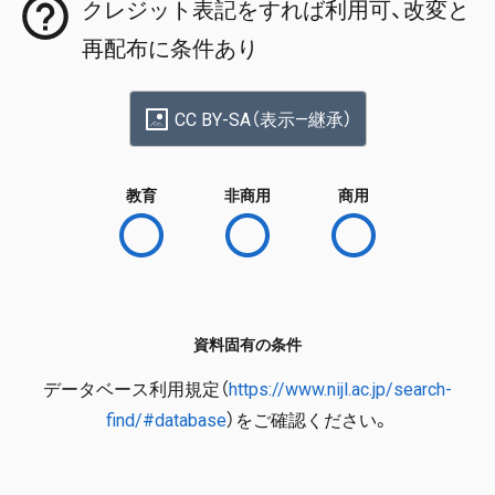
クレジット表記をすれば利用可、改変と
再配布に条件あり
CC BY-SA（表示—継承）
教育
非商用
商用
資料固有の条件
データベース利用規定（
https://www.nijl.ac.jp/search-
find/#database
）をご確認ください。