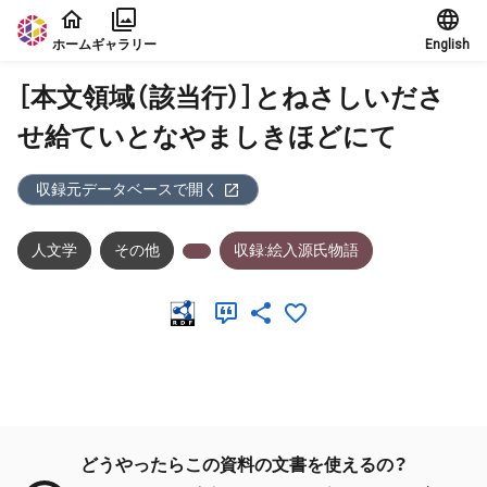
本文に飛ぶ
ホーム
ギャラリー
English
［本文領域（該当行）］とねさしいださ
せ給ていとなやましきほどにて
収録元データベースで開く
人文学
その他
収録:絵入源氏物語
メタデータ
どうやったらこの資料の文書を使えるの？