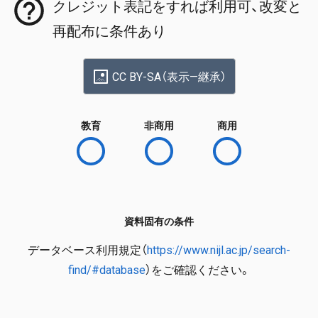
クレジット表記をすれば利用可、改変と
再配布に条件あり
CC BY-SA（表示—継承）
教育
非商用
商用
資料固有の条件
データベース利用規定（
https://www.nijl.ac.jp/search-
find/#database
）をご確認ください。