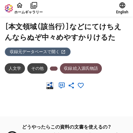
本文に飛ぶ
ホーム
ギャラリー
English
［本文領域（該当行）］などにてけちえ
んならぬぞ中々めやすかりけるた
収録元データベースで開く
人文学
その他
収録:絵入源氏物語
メタデータ
どうやったらこの資料の文書を使えるの？