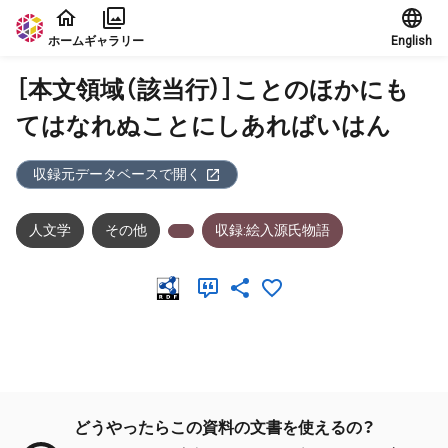
本文に飛ぶ
ホーム
ギャラリー
English
［本文領域（該当行）］ことのほかにも
てはなれぬことにしあればいはん
収録元データベースで開く
人文学
その他
収録:絵入源氏物語
メタデータ
どうやったらこの資料の文書を使えるの？