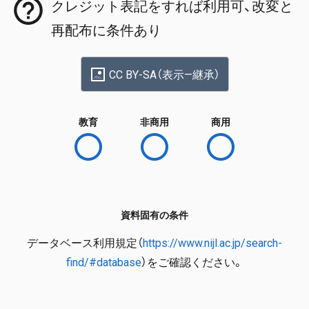
クレジット表記をすれば利用可、改変と
再配布に条件あり
CC BY-SA（表示—継承）
教育
非商用
商用
資料固有の条件
データベース利用規定（
https://www.nijl.ac.jp/search-
find/#database
）をご確認ください。