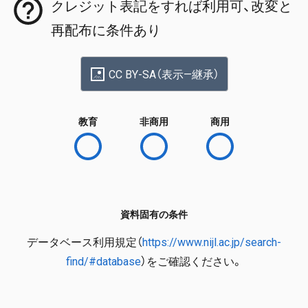
クレジット表記をすれば利用可、改変と
再配布に条件あり
CC BY-SA（表示—継承）
教育
非商用
商用
資料固有の条件
データベース利用規定（
https://www.nijl.ac.jp/search-
find/#database
）をご確認ください。