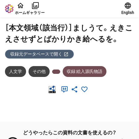
本文に飛ぶ
ホーム
ギャラリー
English
［本文領域（該当行）］ましうて。えきこ
えさせずとばかりかき給へるを。
収録元データベースで開く
人文学
その他
収録:絵入源氏物語
メタデータ
どうやったらこの資料の文書を使えるの？