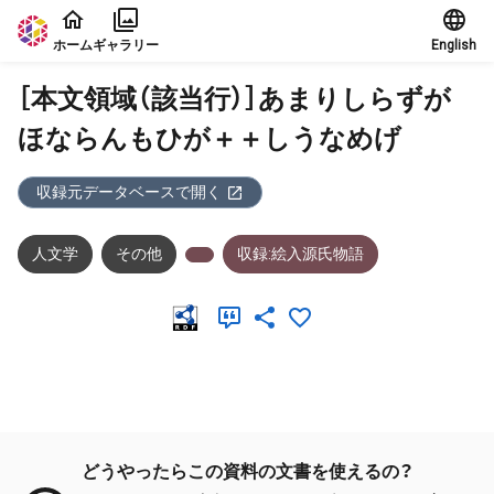
本文に飛ぶ
ホーム
ギャラリー
English
［本文領域（該当行）］あまりしらずが
ほならんもひが＋＋しうなめげ
収録元データベースで開く
人文学
その他
収録:絵入源氏物語
メタデータ
どうやったらこの資料の文書を使えるの？