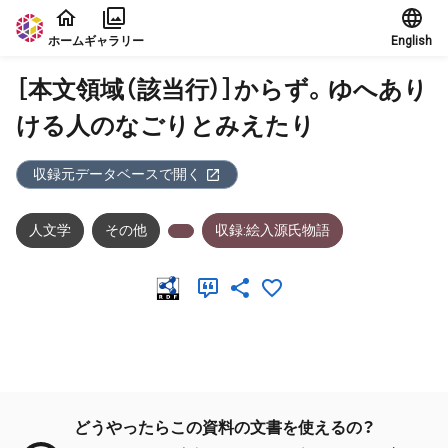
本文に飛ぶ
ホーム
ギャラリー
English
［本文領域（該当行）］からず。ゆへあり
ける人のなごりとみえたり
収録元データベースで開く
人文学
その他
収録:絵入源氏物語
メタデータ
どうやったらこの資料の文書を使えるの？