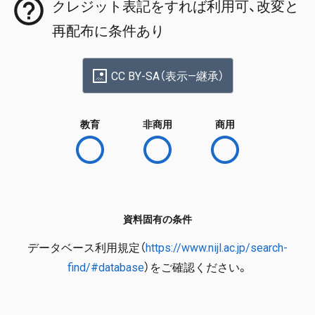
クレジット表記をすれば利用可、改変と
再配布に条件あり
CC BY-SA（表示—継承）
教育
非商用
商用
資料固有の条件
データベース利用規定（
https://www.nijl.ac.jp/search-
find/#database
）をご確認ください。