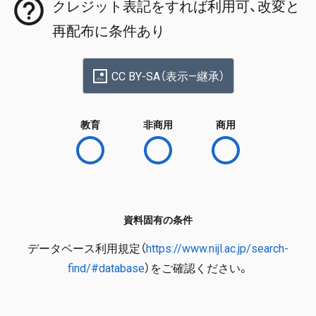
クレジット表記をすれば利用可、改変と
再配布に条件あり
CC BY-SA（表示—継承）
教育
非商用
商用
資料固有の条件
データベース利用規定（
https://www.nijl.ac.jp/search-
find/#database
）をご確認ください。