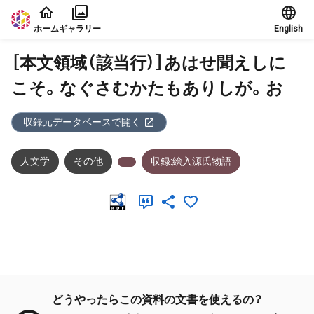
本文に飛ぶ
ホーム
ギャラリー
English
［本文領域（該当行）］あはせ聞えしに
こそ。なぐさむかたもありしが。お
収録元データベースで開く
人文学
その他
収録:絵入源氏物語
メタデータ
どうやったらこの資料の文書を使えるの？