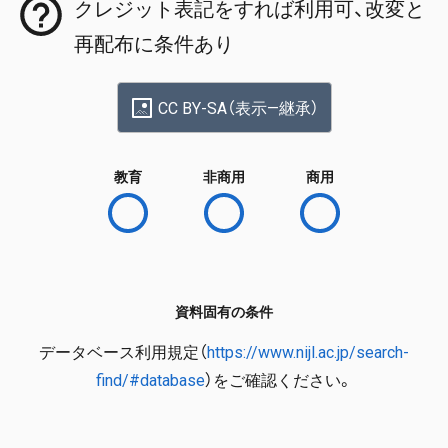
クレジット表記をすれば利用可、改変と
再配布に条件あり
CC BY-SA（表示—継承）
教育
非商用
商用
資料固有の条件
データベース利用規定（
https://www.nijl.ac.jp/search-
find/#database
）をご確認ください。