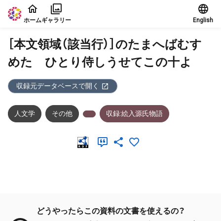
本文に飛ぶ
ホーム
ギャラリー
English
［本文領域（該当行）］のたまへばむす
めたゞひとり侍しうせてこの十よ
収録元データベースで開く
人文学
その他
収録:絵入源氏物語
メタデータ
どうやったらこの資料の文書を使えるの？