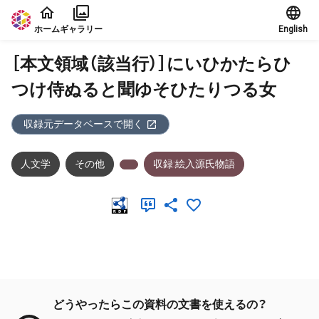
本文に飛ぶ
ホーム
ギャラリー
English
［本文領域（該当行）］にいひかたらひ
つけ侍ぬると聞ゆそひたりつる女
収録元データベースで開く
人文学
その他
収録:絵入源氏物語
メタデータ
どうやったらこの資料の文書を使えるの？