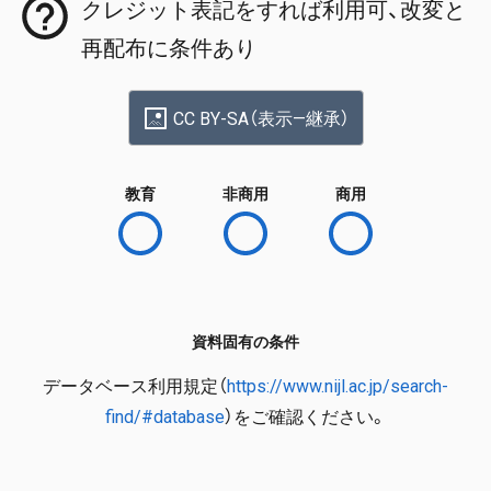
クレジット表記をすれば利用可、改変と
再配布に条件あり
CC BY-SA（表示—継承）
教育
非商用
商用
資料固有の条件
データベース利用規定（
https://www.nijl.ac.jp/search-
find/#database
）をご確認ください。