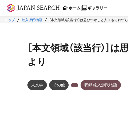
本文に飛ぶ
ホーム
ギャラリー
トップ
絵入源氏物語
［本文領域（該当行）］は思ひつかしと人々もてわづ
［本文領域（該当行）］
より
人文学
その他
収録:絵入源氏物語