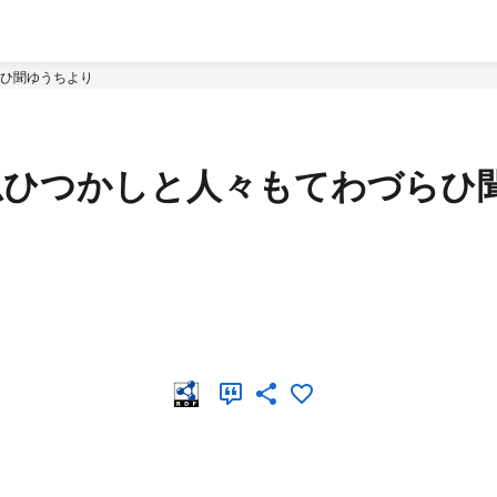
らひ聞ゆうちより
は思ひつかしと人々もてわづらひ