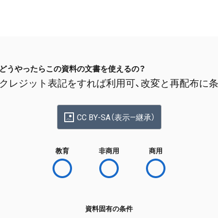
どうやったらこの資料の文書を使えるの？
クレジット表記をすれば利用可、改変と再配布に
CC BY-SA（表示—継承）
教育
非商用
商用
資料固有の条件