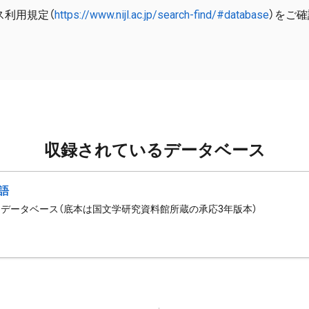
ス利用規定（
https://www.nijl.ac.jp/search-find/#database
）をご
収録されているデータベース
語
データベース（底本は国文学研究資料館所蔵の承応3年版本）