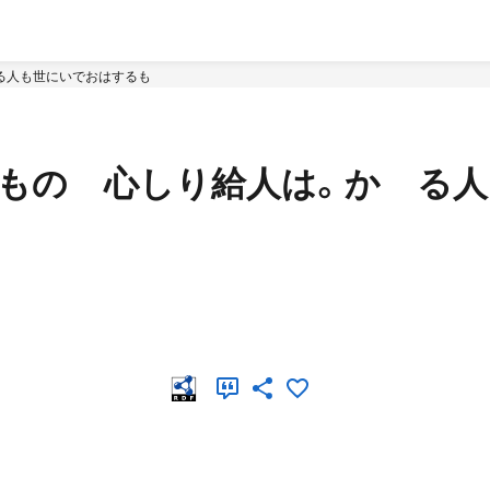
ゝる人も世にいでおはするも
ず。ものゝ心しり給人は。かゝる