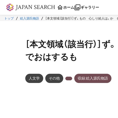
本文に飛ぶ
ホーム
ギャラリー
トップ
絵入源氏物語
［本文領域（該当行）］ず。ものゝ心しり給人は。か
［本文領域（該当行）］
でおはするも
人文学
その他
収録:絵入源氏物語