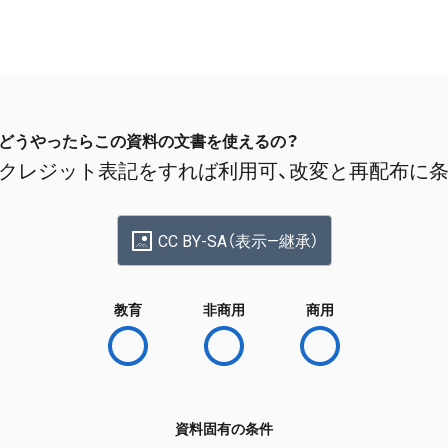
どうやったらこの資料の文書を使えるの？
クレジット表記をすれば利用可、改変と再配布に
CC BY-SA（表示—継承）
教育
非商用
商用
資料固有の条件