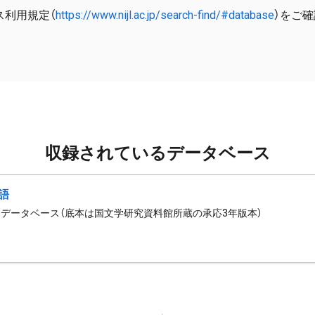
ス利用規定（
https://www.nijl.ac.jp/search-find/#database
）をご
収録されているデータベース
語
データベース（底本は国文学研究資料館所蔵の承応3年版本）