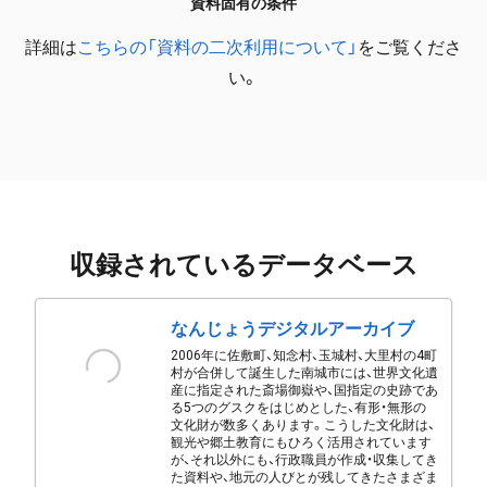
資料固有の条件
詳細は
こちらの「資料の二次利用について」
をご覧くださ
い。
収録されているデータベース
なんじょうデジタルアーカイブ
2006年に佐敷町、知念村、玉城村、大里村の4町
村が合併して誕生した南城市には、世界文化遺
産に指定された斎場御嶽や、国指定の史跡であ
る5つのグスクをはじめとした、有形・無形の
文化財が数多くあります。こうした文化財は、
観光や郷土教育にもひろく活用されています
が、それ以外にも、行政職員が作成・収集してき
た資料や、地元の人びとが残してきたさまざま