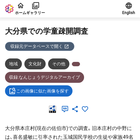
本文に飛ぶ
ホーム
ギャラリー
English
大分県での学童疎開調査
収録元データベースで開く
地域
文化財
その他
収録:なんじょうデジタルアーカイブ
この画像に似た画像を探す
大分県本庄村(現在の佐伯市)での調査。旧本庄村の中野に
は、喜名盛敏に引率された玉城国民学校の生徒や家族49名