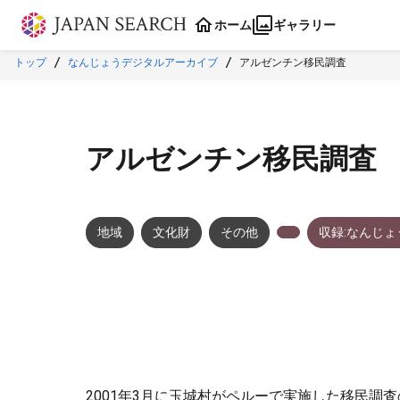
本文に飛ぶ
ホーム
ギャラリー
トップ
なんじょうデジタルアーカイブ
アルゼンチン移民調査
アルゼンチン移民調査
地域
文化財
その他
収録:なんじ
2001年3月に玉城村がペルーで実施した移民調査の