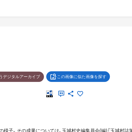
ょうデジタルアーカイブ
この画像に似た画像を探す
様子。その成果については、玉城村史編集員会(編)『玉城村誌第7