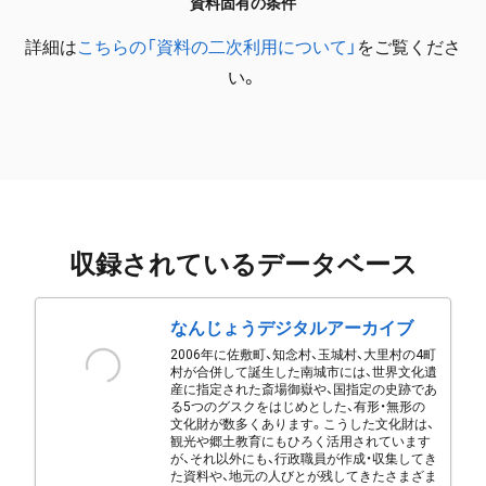
資料固有の条件
詳細は
こちらの「資料の二次利用について」
をご覧くださ
い。
収録されているデータベース
なんじょうデジタルアーカイブ
2006年に佐敷町、知念村、玉城村、大里村の4町
村が合併して誕生した南城市には、世界文化遺
産に指定された斎場御嶽や、国指定の史跡であ
る5つのグスクをはじめとした、有形・無形の
文化財が数多くあります。こうした文化財は、
観光や郷土教育にもひろく活用されています
が、それ以外にも、行政職員が作成・収集してき
た資料や、地元の人びとが残してきたさまざま