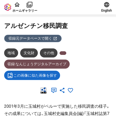
本文に飛ぶ
ホーム
ギャラリー
English
アルゼンチン移民調査
収録元データベースで開く
地域
文化財
その他
収録:なんじょうデジタルアーカイブ
この画像に似た画像を探す
2001年3月に玉城村がペルーで実施した移民調査の様子。
その成果については、玉城村史編集員会(編)『玉城村誌第7