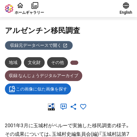
本文に飛ぶ
ホーム
ギャラリー
English
アルゼンチン移民調査
収録元データベースで開く
地域
文化財
その他
収録:なんじょうデジタルアーカイブ
この画像に似た画像を探す
2001年3月に玉城村がペルーで実施した移民調査の様子。
その成果については、玉城村史編集員会(編)『玉城村誌第7