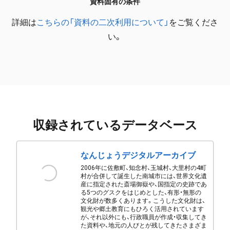
資料固有の条件
詳細は
こちらの「資料の二次利用について」
をご覧くださ
い。
収録されているデータベース
なんじょうデジタルアーカイブ
2006年に佐敷町、知念村、玉城村、大里村の4町
村が合併して誕生した南城市には、世界文化遺
産に指定された斎場御嶽や、国指定の史跡であ
る5つのグスクをはじめとした、有形・無形の
文化財が数多くあります。こうした文化財は、
観光や郷土教育にもひろく活用されています
が、それ以外にも、行政職員が作成・収集してき
た資料や、地元の人びとが残してきたさまざま