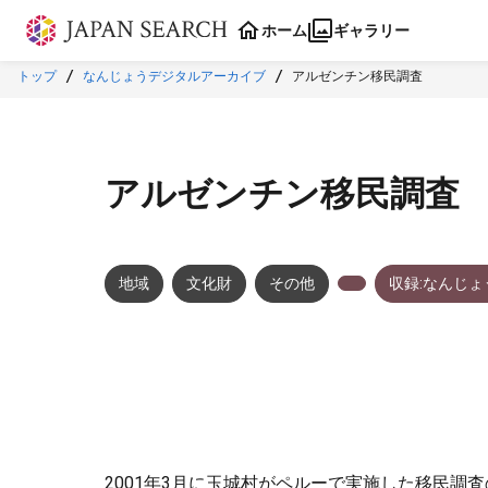
本文に飛ぶ
ホーム
ギャラリー
トップ
なんじょうデジタルアーカイブ
アルゼンチン移民調査
アルゼンチン移民調査
地域
文化財
その他
収録:なんじ
2001年3月に玉城村がペルーで実施した移民調査の