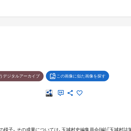
ょうデジタルアーカイブ
この画像に似た画像を探す
様子。その成果については、玉城村史編集員会(編)『玉城村誌第7