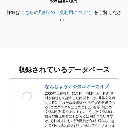
資料固有の条件
詳細は
こちらの「資料の二次利用について」
をご覧くださ
い。
収録されているデータベース
なんじょうデジタルアーカイブ
2006年に佐敷町、知念村、玉城村、大里村の4町
村が合併して誕生した南城市には、世界文化遺
産に指定された斎場御嶽や、国指定の史跡であ
る5つのグスクをはじめとした、有形・無形の
文化財が数多くあります。こうした文化財は、
観光や郷土教育にもひろく活用されています
が、それ以外にも、行政職員が作成・収集してき
た資料や、地元の人びとが残してきたさまざま