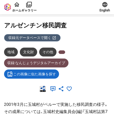
本文に飛ぶ
ホーム
ギャラリー
English
アルゼンチン移民調査
収録元データベースで開く
地域
文化財
その他
収録:なんじょうデジタルアーカイブ
この画像に似た画像を探す
2001年3月に玉城村がペルーで実施した移民調査の様子。
その成果については、玉城村史編集員会(編)『玉城村誌第7