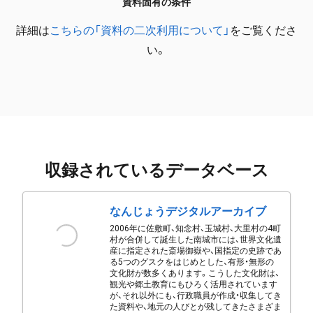
資料固有の条件
詳細は
こちらの「資料の二次利用について」
をご覧くださ
い。
収録されているデータベース
なんじょうデジタルアーカイブ
2006年に佐敷町、知念村、玉城村、大里村の4町
村が合併して誕生した南城市には、世界文化遺
産に指定された斎場御嶽や、国指定の史跡であ
る5つのグスクをはじめとした、有形・無形の
文化財が数多くあります。こうした文化財は、
観光や郷土教育にもひろく活用されています
が、それ以外にも、行政職員が作成・収集してき
た資料や、地元の人びとが残してきたさまざま