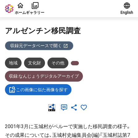
本文に飛ぶ
ホーム
ギャラリー
English
アルゼンチン移民調査
収録元データベースで開く
地域
文化財
その他
収録:なんじょうデジタルアーカイブ
この画像に似た画像を探す
2001年3月に玉城村がペルーで実施した移民調査の様子。
その成果については、玉城村史編集員会(編)『玉城村誌第7