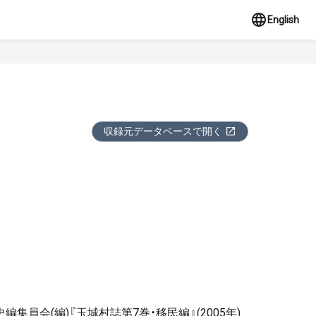
English
収録元データベースで開く
員会(編)『玉城村誌第7巻・移民編』(2005年)