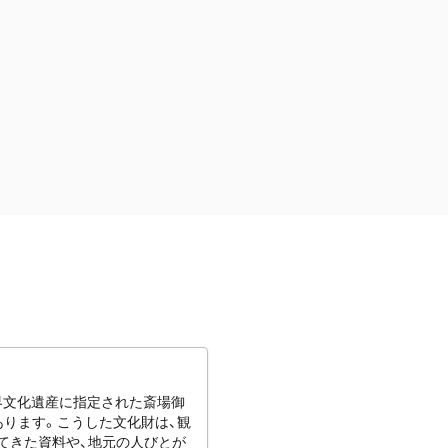
世界文化遺産に指定された斎場御
あります。こうした文化財は、観
てきた資料や、地元の人びとが