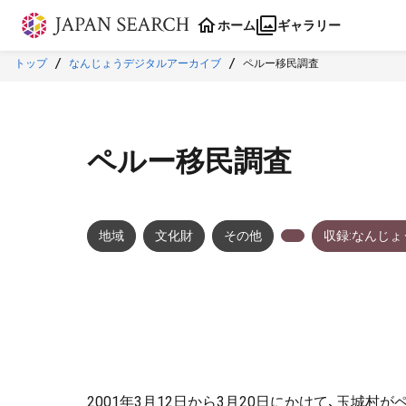
本文に飛ぶ
ホーム
ギャラリー
トップ
なんじょうデジタルアーカイブ
ペルー移民調査
ペルー移民調査
地域
文化財
その他
収録:なんじ
2001年3月12日から3月20日にかけて、玉城村