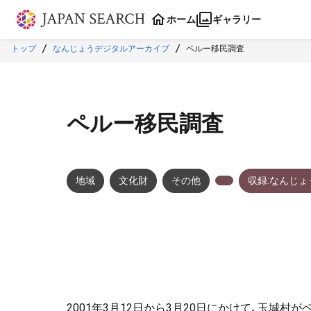
本文に飛ぶ
ホーム
ギャラリー
トップ
なんじょうデジタルアーカイブ
ペルー移民調査
ペルー移民調査
地域
文化財
その他
収録:なんじ
2001年3月12日から3月20日にかけて、玉城村