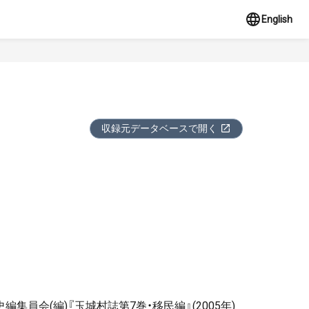
English
収録元データベースで開く
員会(編)『玉城村誌第7巻・移民編』(2005年)