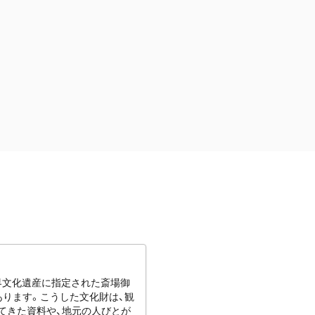
世界文化遺産に指定された斎場御
あります。こうした文化財は、観
てきた資料や、地元の人びとが