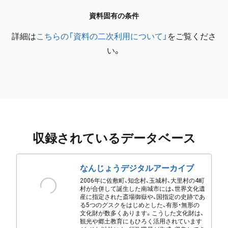
資料固有の条件
詳細は
こちらの「資料の二次利用について」
をご覧くださ
い。
収録されているデータベース
なんじょうデジタルアーカイブ
2006年に佐敷町、知念村、玉城村、大里村の4町
村が合併して誕生した南城市には、世界文化遺
産に指定された斎場御嶽や、国指定の史跡であ
る5つのグスクをはじめとした、有形・無形の
文化財が数多くあります。こうした文化財は、
観光や郷土教育にもひろく活用されています