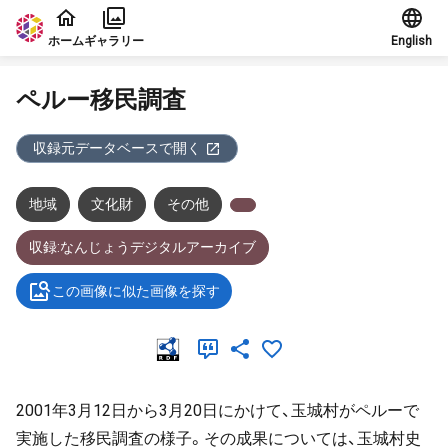
本文に飛ぶ
ホーム
ギャラリー
English
ペルー移民調査
収録元データベースで開く
地域
文化財
その他
収録:なんじょうデジタルアーカイブ
この画像に似た画像を探す
2001年3月12日から3月20日にかけて、玉城村がペルーで
実施した移民調査の様子。その成果については、玉城村史