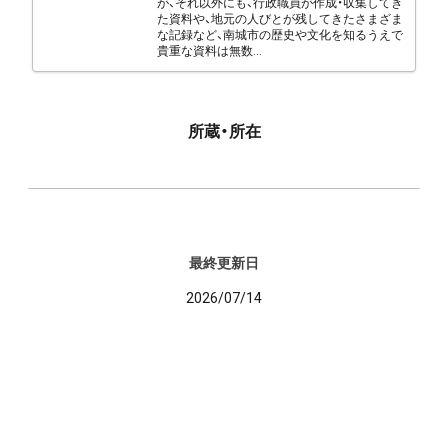
が、それ以外にも、行政職員が作成・収集してき
た資料や、地元の人びとが残してきたさまざま
な記録など、南城市の歴史や文化を知るうえで
貴重な資料は無数...
所蔵・所在
最終更新日
2026/07/14