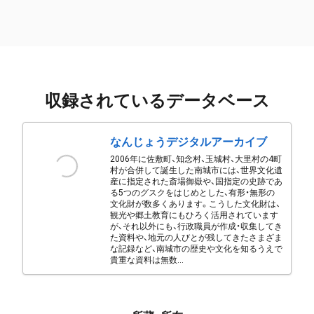
収録されているデータベース
なんじょうデジタルアーカイブ
2006年に佐敷町、知念村、玉城村、大里村の4町
村が合併して誕生した南城市には、世界文化遺
産に指定された斎場御嶽や、国指定の史跡であ
る5つのグスクをはじめとした、有形・無形の
文化財が数多くあります。こうした文化財は、
観光や郷土教育にもひろく活用されています
が、それ以外にも、行政職員が作成・収集してき
た資料や、地元の人びとが残してきたさまざま
な記録など、南城市の歴史や文化を知るうえで
貴重な資料は無数...