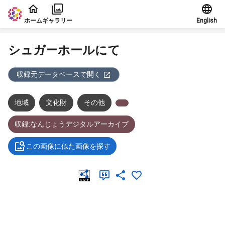
本文に飛ぶ
ホーム
ギャラリー
English
シュガーホールにて
収録元データベースで開く
地域
文化財
その他
収録:なんじょうデジタルアーカイブ
この画像に似た画像を探す
メタデータ