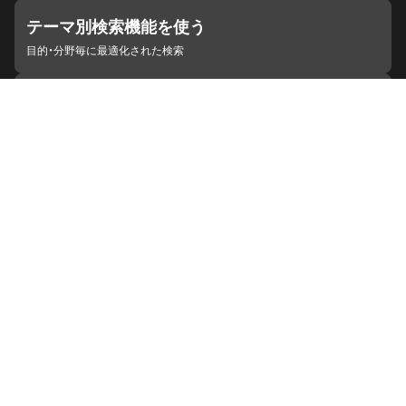
テーマ別検索機能を使う
目的・分野毎に最適化された検索
施設・機関を見つける
ジャパンサーチと連携している組織
ジャパンサーチの概要
ヘルプ
お知らせ
サイトポリシー
お問い合わせ
連携をご希望の機関の方へ
開発者の方へ
ジャパンサーチラボ
YouTube
Facebook
X
Instagram
デジタルアーカイブ推進に関する検討会