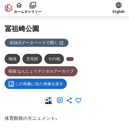
本文に飛ぶ
ホーム
ギャラリー
English
冨祖崎公園
収録元データベースで開く
地域
文化財
その他
収録:なんじょうデジタルアーカイブ
この画像に似た画像を探す
体育館前のモニュメント。