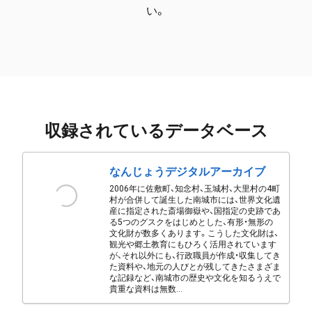
い。
収録されているデータベース
なんじょうデジタルアーカイブ
2006年に佐敷町、知念村、玉城村、大里村の4町
村が合併して誕生した南城市には、世界文化遺
産に指定された斎場御嶽や、国指定の史跡であ
る5つのグスクをはじめとした、有形・無形の
文化財が数多くあります。こうした文化財は、
観光や郷土教育にもひろく活用されています
が、それ以外にも、行政職員が作成・収集してき
た資料や、地元の人びとが残してきたさまざま
な記録など、南城市の歴史や文化を知るうえで
貴重な資料は無数...