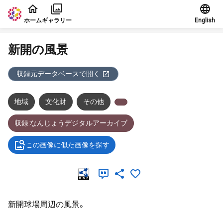
本文に飛ぶ
ホーム
ギャラリー
English
新開の風景
収録元データベースで開く
地域
文化財
その他
収録:なんじょうデジタルアーカイブ
この画像に似た画像を探す
新開球場周辺の風景。