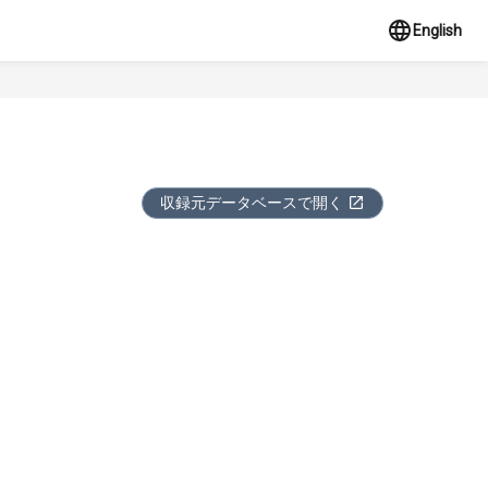
English
収録元データベースで開く