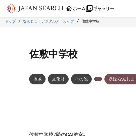
本文に飛ぶ
ホーム
ギャラリー
トップ
なんじょうデジタルアーカイブ
佐敷中学校
佐敷中学校
地域
文化財
その他
収録:なんじ
佐敷中学校2階のCAI教室。