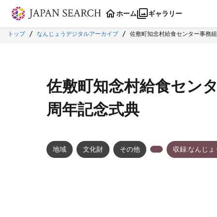
本文に飛ぶ
ホーム
ギャラリー
トップ
なんじょうデジタルアーカイブ
佐敷町知念村給食センター事務組
佐敷町知念村給食センタ
周年記念式典
地域
文化財
その他
収録:なんじ