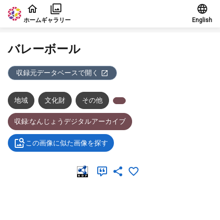
本文に飛ぶ
ホーム
ギャラリー
English
バレーボール
収録元データベースで開く
地域
文化財
その他
収録:なんじょうデジタルアーカイブ
この画像に似た画像を探す
メタデータ