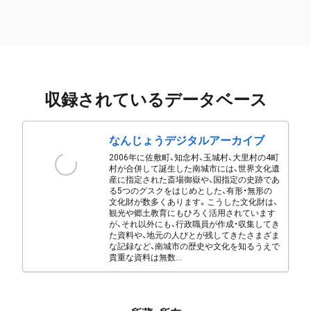
収録されているデータベース
なんじょうデジタルアーカイブ
2006年に佐敷町、知念村、玉城村、大里村の4町
村が合併して誕生した南城市には、世界文化遺
産に指定された斎場御嶽や、国指定の史跡であ
る5つのグスクをはじめとした、有形・無形の
文化財が数多くあります。こうした文化財は、
観光や郷土教育にもひろく活用されています
が、それ以外にも、行政職員が作成・収集してき
た資料や、地元の人びとが残してきたさまざま
な記録など、南城市の歴史や文化を知るうえで
貴重な資料は無数...