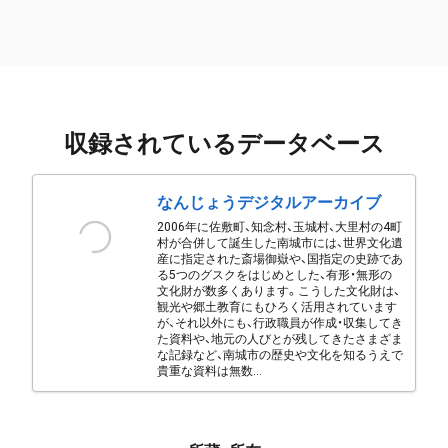
収録されているデータベース
なんじょうデジタルアーカイブ
2006年に佐敷町、知念村、玉城村、大里村の4町
村が合併して誕生した南城市には、世界文化遺
産に指定された斎場御嶽や、国指定の史跡であ
る5つのグスクをはじめとした、有形・無形の
文化財が数多くあります。こうした文化財は、
観光や郷土教育にもひろく活用されています
が、それ以外にも、行政職員が作成・収集してき
た資料や、地元の人びとが残してきたさまざま
な記録など、南城市の歴史や文化を知るうえで
貴重な資料は無数...