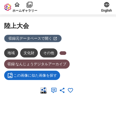
本文に飛ぶ
ホーム
ギャラリー
English
陸上大会
収録元データベースで開く
地域
文化財
その他
収録:なんじょうデジタルアーカイブ
この画像に似た画像を探す
メタデータ