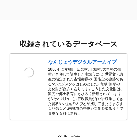
収録されているデータベース
なんじょうデジタルアーカイブ
2006年に佐敷町、知念村、玉城村、大里村の4町
村が合併して誕生した南城市には、世界文化遺
産に指定された斎場御嶽や、国指定の史跡であ
る5つのグスクをはじめとした、有形・無形の
文化財が数多くあります。こうした文化財は、
観光や郷土教育にもひろく活用されています
が、それ以外にも、行政職員が作成・収集してき
た資料や、地元の人びとが残してきたさまざま
な記録など、南城市の歴史や文化を知るうえで
貴重な資料は無数...