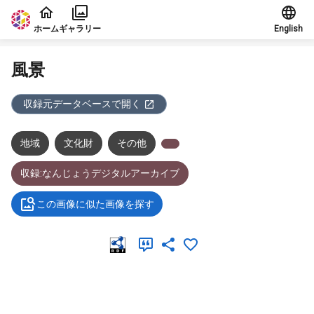
本文に飛ぶ
ホーム
ギャラリー
English
風景
収録元データベースで開く
地域
文化財
その他
収録:なんじょうデジタルアーカイブ
この画像に似た画像を探す
メタデータ