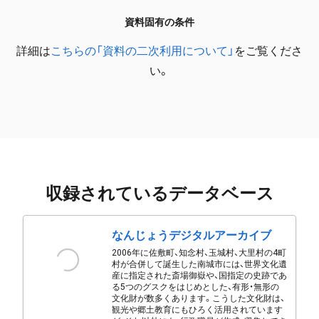
資料固有の条件
詳細は
こちらの「資料の二次利用について」
をご覧くださ
い。
収録されているデータベース
なんじょうデジタルアーカイブ
2006年に佐敷町、知念村、玉城村、大里村の4町
村が合併して誕生した南城市には、世界文化遺
産に指定された斎場御嶽や、国指定の史跡であ
る5つのグスクをはじめとした、有形・無形の
文化財が数多くあります。こうした文化財は、
観光や郷土教育にもひろく活用されています