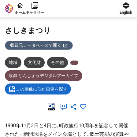
本文に飛ぶ
ホーム
ギャラリー
English
さしきまつり
収録元データベースで開く
地域
文化財
その他
収録:なんじょうデジタルアーカイブ
この画像に似た画像を探す
1990年11月3日と4日に、町政施行10周年を記念して開催
された。新開球場をメイン会場として、郷土芸能の演舞や