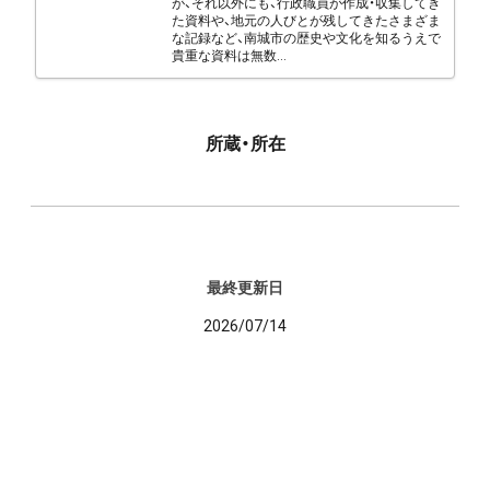
が、それ以外にも、行政職員が作成・収集してき
た資料や、地元の人びとが残してきたさまざま
な記録など、南城市の歴史や文化を知るうえで
貴重な資料は無数...
所蔵・所在
最終更新日
2026/07/14