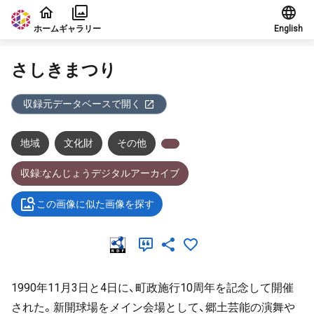
本文に飛ぶ
ホーム
ギャラリー
English
さしきまつり
収録元データベースで開く
地域
文化財
その他
収録:なんじょうデジタルアーカイブ
この画像に似た画像を探す
1990年11月3日と4日に、町政施行10周年を記念して開催
された。新開球場をメイン会場として、郷土芸能の演舞や