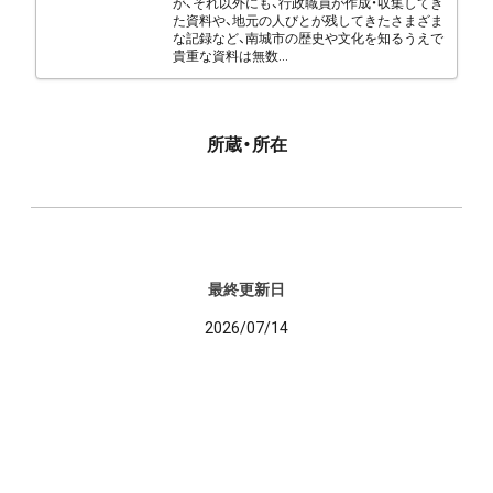
が、それ以外にも、行政職員が作成・収集してき
た資料や、地元の人びとが残してきたさまざま
な記録など、南城市の歴史や文化を知るうえで
貴重な資料は無数...
所蔵・所在
最終更新日
2026/07/14