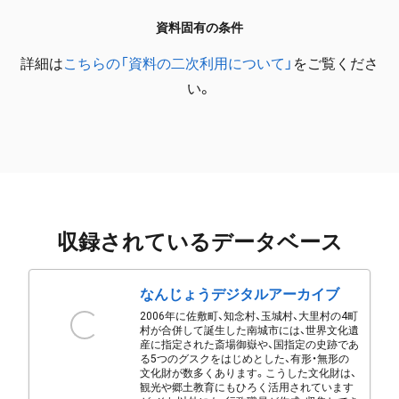
資料固有の条件
詳細は
こちらの「資料の二次利用について」
をご覧くださ
い。
収録されているデータベース
なんじょうデジタルアーカイブ
2006年に佐敷町、知念村、玉城村、大里村の4町
村が合併して誕生した南城市には、世界文化遺
産に指定された斎場御嶽や、国指定の史跡であ
る5つのグスクをはじめとした、有形・無形の
文化財が数多くあります。こうした文化財は、
観光や郷土教育にもひろく活用されています