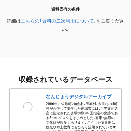
資料固有の条件
詳細は
こちらの「資料の二次利用について」
をご覧くださ
い。
収録されているデータベース
なんじょうデジタルアーカイブ
2006年に佐敷町、知念村、玉城村、大里村の4町
村が合併して誕生した南城市には、世界文化遺
産に指定された斎場御嶽や、国指定の史跡であ
る5つのグスクをはじめとした、有形・無形の
文化財が数多くあります。こうした文化財は、
観光や郷土教育にもひろく活用されています