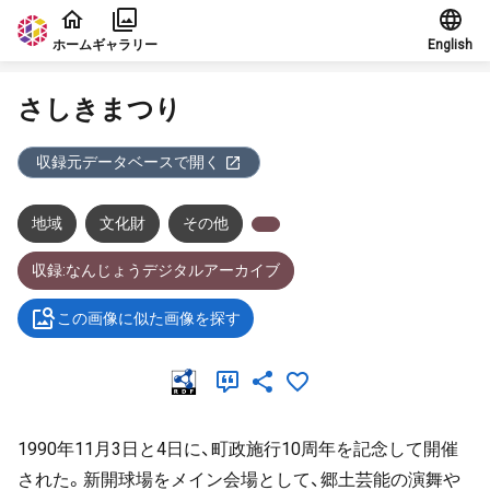
本文に飛ぶ
ホーム
ギャラリー
English
さしきまつり
収録元データベースで開く
地域
文化財
その他
収録:なんじょうデジタルアーカイブ
この画像に似た画像を探す
1990年11月3日と4日に、町政施行10周年を記念して開催
された。新開球場をメイン会場として、郷土芸能の演舞や