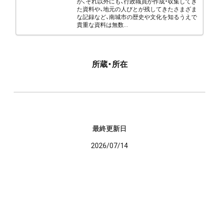
が、それ以外にも、行政職員が作成・収集してき
た資料や、地元の人びとが残してきたさまざま
な記録など、南城市の歴史や文化を知るうえで
貴重な資料は無数...
所蔵・所在
最終更新日
2026/07/14