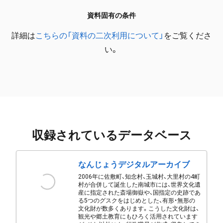
資料固有の条件
詳細は
こちらの「資料の二次利用について」
をご覧くださ
い。
収録されているデータベース
なんじょうデジタルアーカイブ
2006年に佐敷町、知念村、玉城村、大里村の4町
村が合併して誕生した南城市には、世界文化遺
産に指定された斎場御嶽や、国指定の史跡であ
る5つのグスクをはじめとした、有形・無形の
文化財が数多くあります。こうした文化財は、
観光や郷土教育にもひろく活用されています