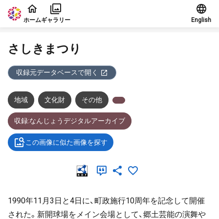
本文に飛ぶ
ホーム
ギャラリー
English
さしきまつり
収録元データベースで開く
地域
文化財
その他
収録:なんじょうデジタルアーカイブ
この画像に似た画像を探す
1990年11月3日と4日に、町政施行10周年を記念して開催
された。新開球場をメイン会場として、郷土芸能の演舞や