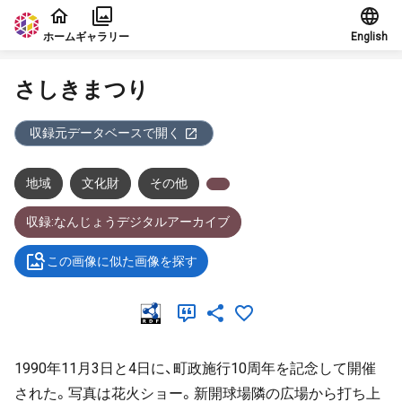
本文に飛ぶ
ホーム
ギャラリー
English
さしきまつり
収録元データベースで開く
地域
文化財
その他
収録:なんじょうデジタルアーカイブ
この画像に似た画像を探す
1990年11月3日と4日に、町政施行10周年を記念して開催
された。写真は花火ショー。新開球場隣の広場から打ち上