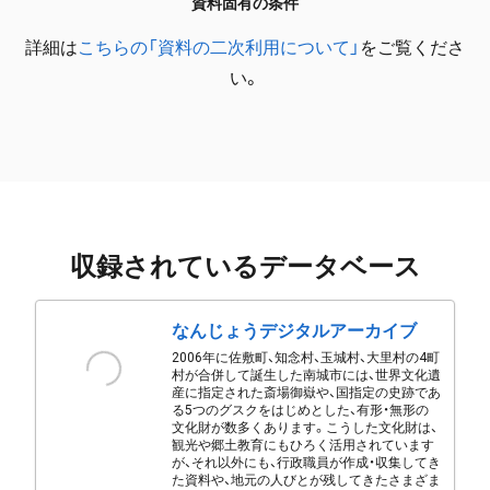
資料固有の条件
詳細は
こちらの「資料の二次利用について」
をご覧くださ
い。
収録されているデータベース
なんじょうデジタルアーカイブ
2006年に佐敷町、知念村、玉城村、大里村の4町
村が合併して誕生した南城市には、世界文化遺
産に指定された斎場御嶽や、国指定の史跡であ
る5つのグスクをはじめとした、有形・無形の
文化財が数多くあります。こうした文化財は、
観光や郷土教育にもひろく活用されています
が、それ以外にも、行政職員が作成・収集してき
た資料や、地元の人びとが残してきたさまざま