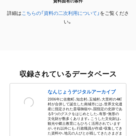
資料固有の条件
詳細は
こちらの「資料の二次利用について」
をご覧くださ
い。
収録されているデータベース
なんじょうデジタルアーカイブ
2006年に佐敷町、知念村、玉城村、大里村の4町
村が合併して誕生した南城市には、世界文化遺
産に指定された斎場御嶽や、国指定の史跡であ
る5つのグスクをはじめとした、有形・無形の
文化財が数多くあります。こうした文化財は、
観光や郷土教育にもひろく活用されています
が、それ以外にも、行政職員が作成・収集してき
た資料や、地元の人びとが残してきたさまざま