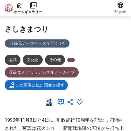
本文に飛ぶ
ホーム
ギャラリー
English
さしきまつり
収録元データベースで開く
地域
文化財
その他
収録:なんじょうデジタルアーカイブ
この画像に似た画像を探す
1990年11月3日と4日に、町政施行10周年を記念して開催
された。写真は花火ショー。新開球場隣の広場から打ち上