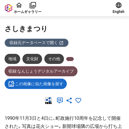
本文に飛ぶ
ホーム
ギャラリー
English
さしきまつり
収録元データベースで開く
地域
文化財
その他
収録:なんじょうデジタルアーカイブ
この画像に似た画像を探す
1990年11月3日と4日に、町政施行10周年を記念して開催
された。写真は花火ショー。新開球場隣の広場から打ち上