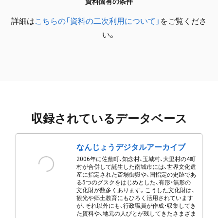
資料固有の条件
詳細は
こちらの「資料の二次利用について」
をご覧くださ
い。
収録されているデータベース
なんじょうデジタルアーカイブ
2006年に佐敷町、知念村、玉城村、大里村の4町
村が合併して誕生した南城市には、世界文化遺
産に指定された斎場御嶽や、国指定の史跡であ
る5つのグスクをはじめとした、有形・無形の
文化財が数多くあります。こうした文化財は、
観光や郷土教育にもひろく活用されています
が、それ以外にも、行政職員が作成・収集してき
た資料や、地元の人びとが残してきたさまざま